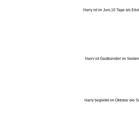
Harry ist im Juni,10 Tage als Edu
Harry ist Gastkünstler im Septem
von Kiel nach Kiel Udo´s ROC
Harry begleitet im Oktober die S
von Hamburg nach Lissabon