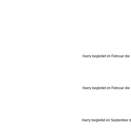
Harry begleitet im Februar die
auf der neuen Mein Schiff 1
von Hamburg nach Lissabon
Harry begleitet im Februar die
auf der neuen Mein Schiff 1
von Hamburg nach Lissabon
Harry begleitet im September d
von Hamburg nach Dublin