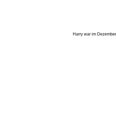
Harry war im Dezember
und hat 2 Abendshows